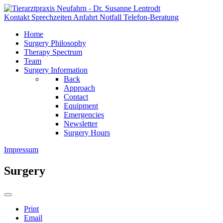
Kontakt
Sprechzeiten
Anfahrt
Notfall
Telefon-Beratung
Home
Surgery Philosophy
Therapy Spectrum
Team
Surgery Information
Back
Approach
Contact
Equipment
Emergencies
Newsletter
Surgery Hours
Impressum
Surgery
Print
Email