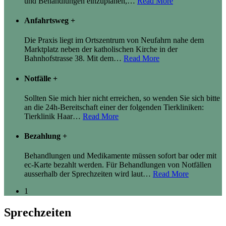
und Behandlungen einzuplanen,
…
Read More
Anfahrtsweg
+
Die Praxis liegt im Ortszentrum von Neufahrn nahe dem
Marktplatz neben der katholischen Kirche in der
Bahnhofstrasse 38. Mit dem
…
Read More
Notfälle
+
Sollten Sie mich hier nicht erreichen, so wenden Sie sich bitte
an die 24h-Bereitschaft einer der folgenden Tierkliniken:
Tierklinik Haar
…
Read More
Bezahlung
+
Behandlungen und Medikamente müssen sofort bar oder mit
ec-Karte bezahlt werden. Für Behandlungen von Notfällen
ausserhalb der Sprechzeiten wird laut
…
Read More
1
Sprechzeiten