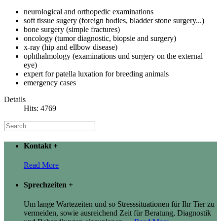
neurological and orthopedic examinations
soft tissue sugery (foreign bodies, bladder stone surgery...)
bone surgery (simple fractures)
oncology (tumor diagnostic, biopsie and surgery)
x-ray (hip and ellbow disease)
ophthalmology (examinations und surgery on the external
eye)
expert for patella luxation for breeding animals
emergency cases
Details
Hits: 4769
Kontakt
+
Read More
Sprechzeiten
+
Um lange Wartezeiten und so Stresssituationen für Ihr Tier zu
vermeiden, sowie ausreichend Zeit für Beratung, Diagnostik