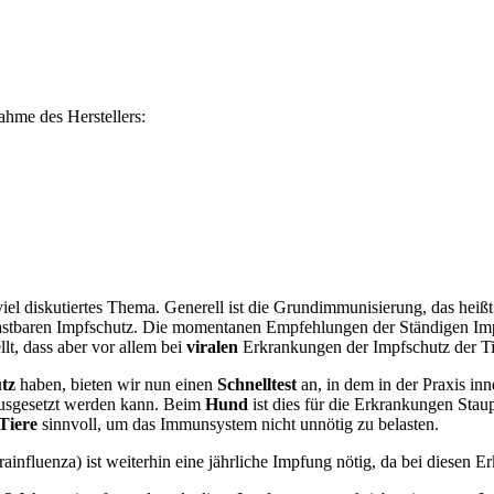
ahme des Herstellers:
el diskutiertes Thema. Generell ist die Grundimmunisierung, das heißt
elastbaren Impfschutz. Die momentanen Empfehlungen der Ständigen I
lt, dass aber vor allem bei
viralen
Erkrankungen der Impfschutz der Tier
tz
haben, bieten wir nun einen
Schnelltest
an, in dem in der Praxis in
ausgesetzt werden kann. Beim
Hund
ist dies für die Erkrankungen Stau
 Tiere
sinnvoll, um das Immunsystem nicht unnötig zu belasten.
nfluenza) ist weiterhin eine jährliche Impfung nötig, da bei diesen E