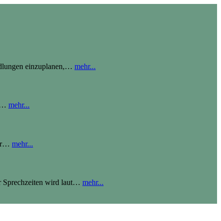
ndlungen einzuplanen,
…
mehr...
…
mehr...
r
…
mehr...
 Sprechzeiten wird laut
…
mehr...