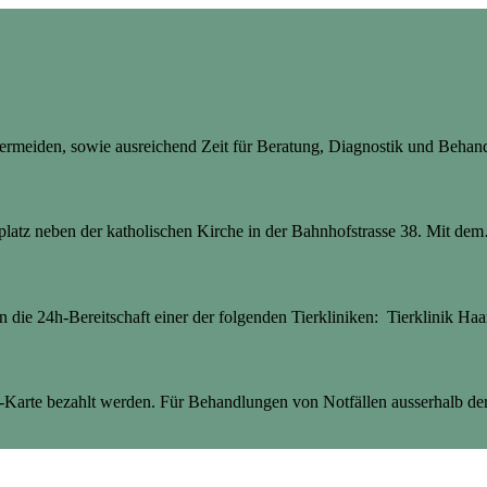
 vermeiden, sowie ausreichend Zeit für Beratung, Diagnostik und Beha
latz neben der katholischen Kirche in der Bahnhofstrasse 38. Mit dem
an die 24h-Bereitschaft einer der folgenden Tierkliniken: Tierklinik Haa
Karte bezahlt werden. Für Behandlungen von Notfällen ausserhalb der