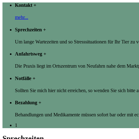
Kontakt
+
mehr...
Sprechzeiten
+
Um lange Wartezeiten und so Stresssituationen für Ihr Tier zu
Anfahrtsweg
+
Die Praxis liegt im Ortszentrum von Neufahrn nahe dem Marktp
Notfälle
+
Sollten Sie mich hier nicht erreichen, so wenden Sie sich bitte 
Bezahlung
+
Behandlungen und Medikamente müssen sofort bar oder mit ec-
1
Sprechzeiten