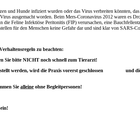
tzen und Hunde infiziert wurden oder das Virus verbreiten könnten, da
s Virus ausgemacht worden. Beim Mers-Coronavirus 2012 waren es Dro
ie Feline Infektiöse Peritonitis (FIP) verursachen, eine Bauchfellent
 stellen für den Menschen keine Gefahr dar und sind klar von SARS-Co
 Verhaltensregeln zu beachten:
en Sie bitte NICHT noch schnell zum Tierarzt!
tellt werden, wird die Praxis vorerst geschlossen und die V
ommen Sie
alleine
ohne Begleitpersonen!
ein!