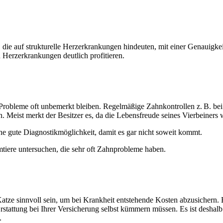
f strukturelle Herzerkrankungen hindeuten, mit einer Genauigkeit v
erzerkrankungen deutlich profitieren.
Probleme oft unbemerkt bleiben. Regelmäßige Zahnkontrollen z. B. b
eist merkt der Besitzer es, da die Lebensfreude seines Vierbeiners wi
ne gute Diagnostikmöglichkeit, damit es gar nicht soweit kommt.
tiere untersuchen, die sehr oft Zahnprobleme haben.
ze sinnvoll sein, um bei Krankheit entstehende Kosten abzusichern. Bi
Erstattung bei Ihrer Versicherung selbst kümmern müssen. Es ist deshal
.