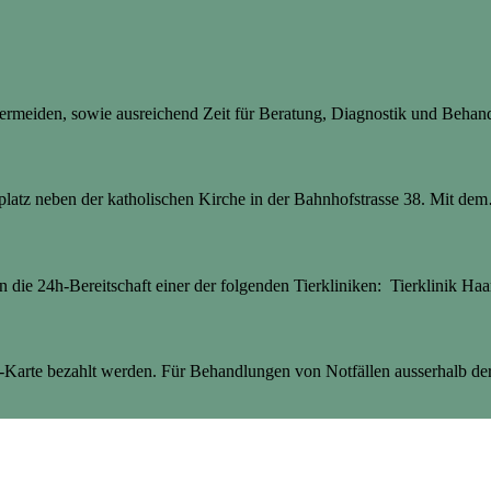
 vermeiden, sowie ausreichend Zeit für Beratung, Diagnostik und Beha
latz neben der katholischen Kirche in der Bahnhofstrasse 38. Mit dem
an die 24h-Bereitschaft einer der folgenden Tierkliniken: Tierklinik Haa
Karte bezahlt werden. Für Behandlungen von Notfällen ausserhalb der