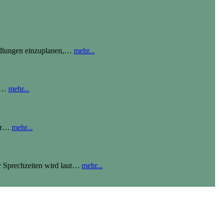
ndlungen einzuplanen,
…
mehr...
…
mehr...
r
…
mehr...
 Sprechzeiten wird laut
…
mehr...