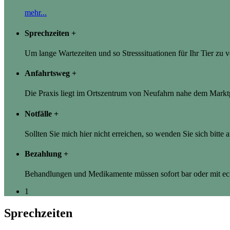
mehr...
Sprechzeiten
+
Um lange Wartezeiten und so Stresssituationen für Ihr Tier zu
Anfahrtsweg
+
Die Praxis liegt im Ortszentrum von Neufahrn nahe dem Marktp
Notfälle
+
Sollten Sie mich hier nicht erreichen, so wenden Sie sich bitte 
Bezahlung
+
Behandlungen und Medikamente müssen sofort bar oder mit ec-
1
Sprechzeiten